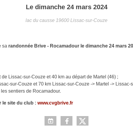
Le
dimanche
24
mars
2024
lac du causse
19600
Lissac-sur-Couze
se sa
randonnée Brive - Rocamadour
le dimanche 24 mars 2
 de Lissac-sur-Couze et 40 km au départ de Martel (46) ;
sac-sur-Couze et 70 km Lissac-sur-Couze -> Martel -> Lissac-s
r les sentiers de Rocamadour.
 le site du club :
www.cvgbrive.fr