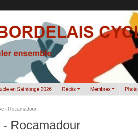
ucle en Saintonge 2026
Récits
Membres
Photo
ve - Rocamadour
 - Rocamadour