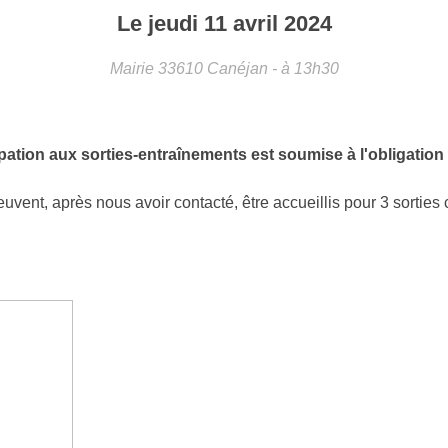
Le
jeudi
11
avril
2024
Mairie
33610
Canéjan
- à 13h30
ation aux sorties-entraînements est soumise à l'obligation d'
euvent, après nous avoir contacté, être accueillis pour 3 sorties