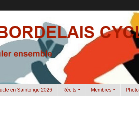
ucle en Saintonge 2026
Récits
Membres
Photo
n