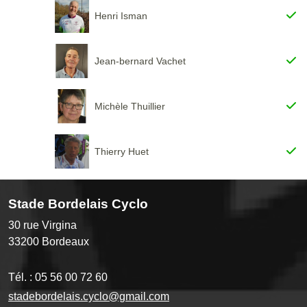
Henri Isman
Jean-bernard Vachet
Michèle Thuillier
Thierry Huet
Stade Bordelais Cyclo
30 rue Virgina
33200
Bordeaux
Tél. :
05 56 00 72 60
stadebordelais.cyclo@gmail.com