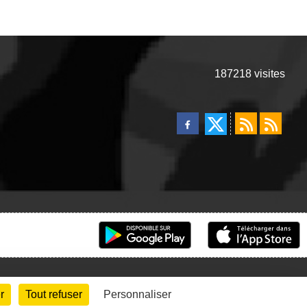
187218
visites
r
Tout refuser
Personnaliser