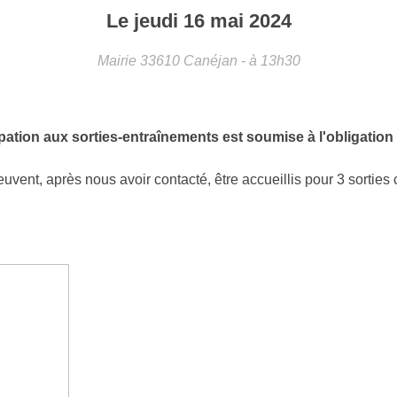
Le
jeudi
16
mai
2024
Mairie
33610
Canéjan
- à 13h30
ation aux sorties-entraînements est soumise à l'obligation d'
euvent, après nous avoir contacté, être accueillis pour 3 sorties