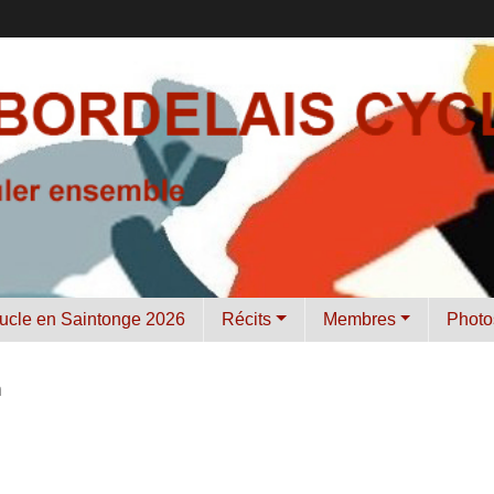
ucle en Saintonge 2026
Récits
Membres
Photo
n