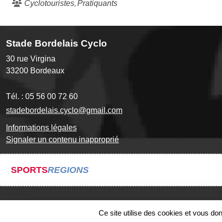
Cyclotouristes
Pratiquants
Stade Bordelais Cyclo
30 rue Virgina
33200
Bordeaux
Tél. :
05 56 00 72 60
stadebordelais.cyclo@gmail.com
Informations légales
Signaler un contenu inapproprié
SPORTS
REGIONS
Ce site utilise des cookies et vous do