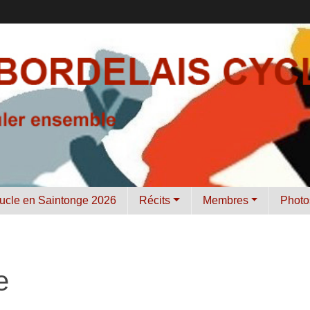
ucle en Saintonge 2026
Récits
Membres
Photo
e