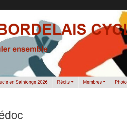
ucle en Saintonge 2026
Récits
Membres
Photo
Médoc